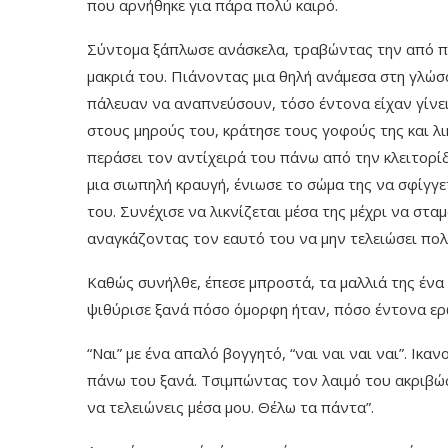
που αρνήθηκε για πάρα πολύ καιρό.
Σύντομα ξάπλωσε ανάσκελα, τραβώντας την από πά
μακριά του. Πιάνοντας μια θηλή ανάμεσα στη γλώσσα
πάλευαν να αναπνεύσουν, τόσο έντονα είχαν γίνει.
στους μηρούς του, κράτησε τους γοφούς της και λι
περάσει τον αντίχειρά του πάνω από την κλειτορί
μια σιωπηλή κραυγή, ένιωσε το σώμα της να σφίγγε
του. Συνέχισε να λικνίζεται μέσα της μέχρι να στα
αναγκάζοντας τον εαυτό του να μην τελειώσει πο
Καθώς συνήλθε, έπεσε μπροστά, τα μαλλιά της ένα 
ψιθύρισε ξανά πόσο όμορφη ήταν, πόσο έντονα ερωτ
“Ναι” με ένα απαλό βογγητό, “ναι ναι ναι ναι”. Ικ
πάνω του ξανά. Τσιμπώντας τον λαιμό του ακριβώς
να τελειώνεις μέσα μου. Θέλω τα πάντα”.