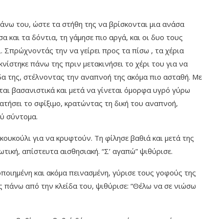
νω του, ώστε τα στήθη της να βρίσκονται μια ανάσα
 και τα δόντια, τη γάμησε πιο αργά, και οι δυο τους
 Σπρώχνοντάς την να γείρει προς τα πίσω , τα χέρια
κνίστηκε πάνω της πριν μετακινήσει το χέρι του για να
δα της, στέλνοντας την αναπνοή της ακόμα πιο ασταθή. Με
ται βασανιστικά και μετά να γίνεται όμορφα υγρό γύρω
ματήσει το σφίξιμο, κρατώντας τη δική του αναπνοή,
λύ σύντομα.
κουκούλι για να κρυφτούν. Τη φίλησε βαθιά και μετά της
ική, απίστευτα αισθησιακή. “Σ’ αγαπώ” ψιθύρισε.
ανοποιημένη και ακόμα πεινασμένη, γύρισε τους γοφούς της
 πάνω από την κλείδα του, ψιθύρισε: “Θέλω να σε νιώσω