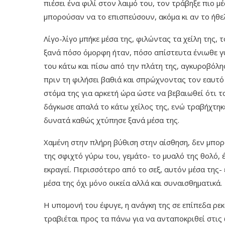
πιέσει ένα φιλί στον λαιμό του, τον τράβηξε πιο μ
μπορούσαν να το επισπεύσουν, ακόμα κι αν το ήθε
Λίγο-λίγο μπήκε μέσα της, φιλώντας τα χείλη της, 
ξανά πόσο όμορφη ήταν, πόσο απίστευτα ένιωθε γ
του κάτω και πίσω από την πλάτη της, αγκυροβόλη
πριν τη φιλήσει βαθιά και σπρώχνοντας τον εαυτ
στόμα της για αρκετή ώρα ώστε να βεβαιωθεί ότι τ
δάγκωσε απαλά το κάτω χείλος της, ενώ τραβήχτηκε
δυνατά καθώς χτύπησε ξανά μέσα της.
Χαμένη στην πλήρη βύθιση στην αίσθηση, δεν μπορ
της σφιχτό γύρω του, γεμάτο- το μυαλό της θολό,
εκραγεί. Περισσότερο από το σεξ, αυτόν μέσα της-
μέσα της όχι μόνο οικεία αλλά και συναισθηματικά.
Η υπομονή του έφυγε, η ανάγκη της σε επίπεδα ρεκ
τραβιέται προς τα πάνω για να ανταποκριθεί στις 