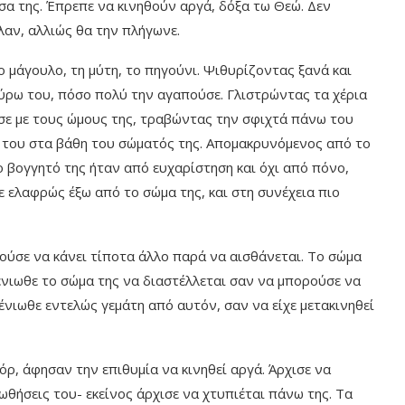
έσα της. Έπρεπε να κινηθούν αργά, δόξα τω Θεώ. Δεν
λαν, αλλιώς θα την πλήγωνε.
το μάγουλο, τη μύτη, το πηγούνι. Ψιθυρίζοντας ξανά και
ύρω του, πόσο πολύ την αγαπούσε. Γλιστρώντας τα χέρια
σε με τους ώμους της, τραβώντας την σφιχτά πάνω του
ό του στα βάθη του σώματός της. Απομακρυνόμενος από το
ο βογγητό της ήταν από ευχαρίστηση και όχι από πόνο,
 ελαφρώς έξω από το σώμα της, και στη συνέχεια πιο
ούσε να κάνει τίποτα άλλο παρά να αισθάνεται. Το σώμα
 ένιωθε το σώμα της να διαστέλλεται σαν να μπορούσε να
 ένιωθε εντελώς γεμάτη από αυτόν, σαν να είχε μετακινηθεί
όρ, άφησαν την επιθυμία να κινηθεί αργά. Άρχισε να
ωθήσεις του- εκείνος άρχισε να χτυπιέται πάνω της. Τα