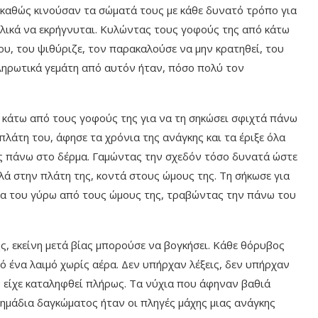
 καθώς κινούσαν τα σώματά τους με κάθε δυνατό τρόπο για
τελικά να εκρήγνυται. Κυλώντας τους γοφούς της από κάτω
του, του ψιθύριζε, τον παρακαλούσε να μην κρατηθεί, του
ληρωτικά γεμάτη από αυτόν ήταν, πόσο πολύ τον
 κάτω από τους γοφούς της για να τη σηκώσει σφιχτά πάνω
λάτη του, άφησε τα χρόνια της ανάγκης και τα έριξε όλα
ος πάνω στο δέρμα. Γαμώντας την σχεδόν τόσο δυνατά ώστε
ηλά στην πλάτη της, κοντά στους ώμους της. Τη σήκωσε για
έρια του γύρω από τους ώμους της, τραβώντας την πάνω του
ης, εκείνη μετά βίας μπορούσε να βογκήσει. Κάθε θόρυβος
ό ένα λαιμό χωρίς αέρα. Δεν υπήρχαν λέξεις, δεν υπήρχαν
υ είχε καταληφθεί πλήρως. Τα νύχια που άφηναν βαθιά
σημάδια δαγκώματος ήταν οι πληγές μάχης μιας ανάγκης