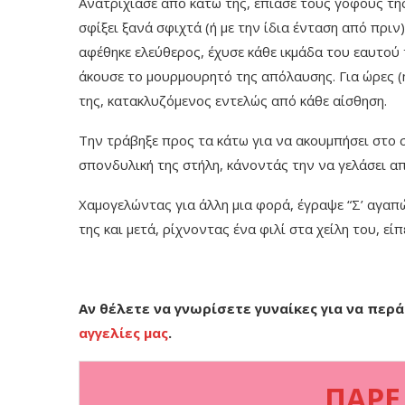
Ανατρίχιασε από κάτω της, έπιασε τους γοφούς της
σφίξει ξανά σφιχτά (ή με την ίδια ένταση από πριν)
αφέθηκε ελεύθερος, έχυσε κάθε ικμάδα του εαυτού 
άκουσε το μουρμουρητό της απόλαυσης. Για ώρες (
της, κατακλυζόμενος εντελώς από κάθε αίσθηση.
Την τράβηξε προς τα κάτω για να ακουμπήσει στο
σπονδυλική της στήλη, κάνοντάς την να γελάσει απ
Χαμογελώντας για άλλη μια φορά, έγραψε “Σ’ αγαπ
της και μετά, ρίχνοντας ένα φιλί στα χείλη του, είπε
Αν θέλετε να γνωρίσετε γυναίκες για να περά
αγγελίες μας
.
ΠΑΡΕ