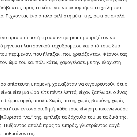
Σκύβοντας προς τα κάτω για να ακουμπήσει τα χείλη του
ια. Ρίχνοντας ένα απαλό φιλί στη μύτη της, ρώτησε απαλά:
 λίγο πριν από αυτή τη συνάντηση και προοριζόταν να
πλό μήνυμα ηλεκτρονικού ταχυδρομείου και από τους δυο
 που περίμεναν, που ήλπιζαν, που χρειάζονταν. Φέρνοντας
τον ώμο του και πάλι κάτω, χαμογέλασε, με την ελάχιστη
 τόσο απίστευτη υπομονή, χρειαζόταν να σιγουρευτούν ότι ο
ίναι είτε μια ώρα είτε πέντε λεπτά, είχαν ξαπλώσει ο ένας
το δέρμα, αργά, απαλά. Χωρίς πίεση, χωρίς βιασύνη, χωρίς
νάσα ήταν έντονα αισθητή, κάθε τους κίνηση επικοινωνούσε
υριστό “ναι” της, έμπλεξε τα δάχτυλά του με τα δικά της,
ς. Πιέζοντας απαλά προς τα εμπρός, γλιστρώντας αργά
ει ασθμαίνοντας.