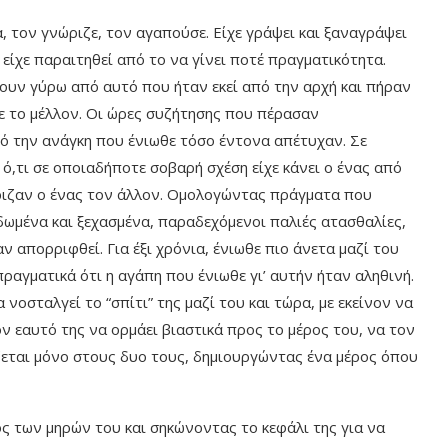
α, τον γνώριζε, τον αγαπούσε. Είχε γράψει και ξαναγράψει
είχε παραιτηθεί από το να γίνει ποτέ πραγματικότητα.
ουν γύρω από αυτό που ήταν εκεί από την αρχή και πήραν
ε το μέλλον. Οι ώρες συζήτησης που πέρασαν
 την ανάγκη που ένιωθε τόσο έντονα απέτυχαν. Σε
’ ό,τι σε οποιαδήποτε σοβαρή σχέση είχε κάνει ο ένας από
ώριζαν ο ένας τον άλλον. Ομολογώντας πράγματα που
ωμένα και ξεχασμένα, παραδεχόμενοι παλιές ατασθαλίες,
ν απορριφθεί. Για έξι χρόνια, ένιωθε πιο άνετα μαζί του
ραγματικά ότι η αγάπη που ένιωθε γι’ αυτήν ήταν αληθινή.
 νοσταλγεί το “σπίτι” της μαζί του και τώρα, με εκείνον να
ον εαυτό της να ορμάει βιαστικά προς το μέρος του, να τον
ρίζεται μόνο στους δυο τους, δημιουργώντας ένα μέρος όπου
ς των μηρών του και σηκώνοντας το κεφάλι της για να