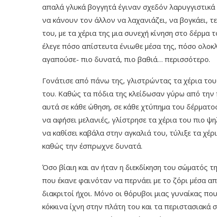
απαλά γλυκά βογγητά έγιναν σχεδόν λαρυγγιστικά
να κάνουν τον άλλον να λαχανιάζει, να βογκάει, 
του, με τα χέρια της μια συνεχή κίνηση στο δέρμα 
έλεγε πόσο απίστευτα ένιωθε μέσα της, πόσο ολοκ
αγαπούσε- πιο δυνατά, πιο βαθιά… περισσότερο.
Γονάτισε από πάνω της, γλιστρώντας τα χέρια του
του. Καθώς τα πόδια της κλείδωσαν γύρω από την π
αυτά σε κάθε ώθηση, σε κάθε χτύπημα του δέρματ
να αφήσει μελανιές, γλίστρησε τα χέρια του πιο ψ
να καθίσει καβάλα στην αγκαλιά του, τύλιξε τα χ
καθώς την έσπρωχνε δυνατά.
Όσο βίαιη και αν ήταν η διεκδίκηση του σώματός τ
που έκανε φαινόταν να περνάει με το ζόρι μέσα απ
διακριτοί ήχοι. Μόνο οι θόρυβοι μιας γυναίκας πο
κόκκινα ίχνη στην πλάτη του και τα περιστασιακά 