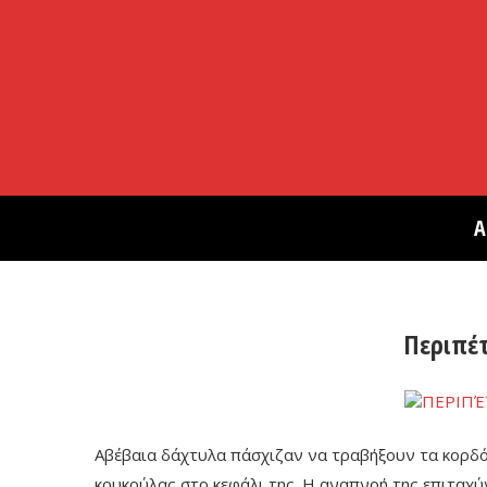
Α
Περιπέτ
Αβέβαια δάχτυλα πάσχιζαν να τραβήξουν τα κορδ
κουκούλας στο κεφάλι της. Η αναπνοή της επιταχύ