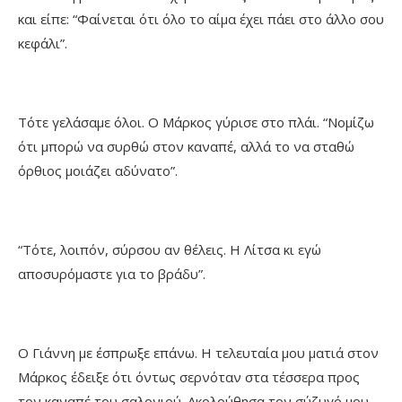
και είπε: “Φαίνεται ότι όλο το αίμα έχει πάει στο άλλο σου
κεφάλι”.
Τότε γελάσαμε όλοι. Ο Μάρκος γύρισε στο πλάι. “Νομίζω
ότι μπορώ να συρθώ στον καναπέ, αλλά το να σταθώ
όρθιος μοιάζει αδύνατο”.
“Τότε, λοιπόν, σύρσου αν θέλεις. Η Λίτσα κι εγώ
αποσυρόμαστε για το βράδυ”.
Ο Γιάννη με έσπρωξε επάνω. Η τελευταία μου ματιά στον
Μάρκος έδειξε ότι όντως σερνόταν στα τέσσερα προς
τον καναπέ του σαλονιού. Ακολούθησα τον σύζυγό μου