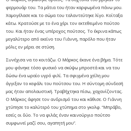
φερμουάρ του. Τα μάτια του ήταν καρφωμένα πάνω μου.
Χαμογέλασε και το σώμα του ταλαντεύτηκε λίγο. Κοίταξα
κάτω. Κρατούσε με το ένα χέρι τον εκτεθειμένο πούτσο
του. Και ήταν ένας υπέροχος πούτσος. Το έκρινα κάπως
μεγαλύτερο από εκείνο του Γιάννη, παρόλο που ήταν
μόλις εν μέρει σε στύση.
Συνέχισα να το κοιτάζω. Ο Μάρκος έκανε ένα βήμα. Τότε
μου φάνηκε τόσο φυσικό να σκύψω μπροστά και να του
δώσω ένα ωραίο υγρό φιλί. Τα σφιγμένα χείλη μου
άγγιξαν το κεφάλι του πούτσου του. Η σύντομη σύνδεσή
μας ήταν απολαυστική. Τραβήχτηκα πίσω, χαχανίζοντας.
Ο Μάρκος άφησε τον ανδρισμό του και κάθισε. Ο Γιάννη
χτύπησε το καλύτερό του χτύπημα στο γκολφ. “Μπράβο,
εσείς οι δύο. Το να φιλάς έναν καινούργιο πούτσο
συμφωνεί μαζί σου, αγαπητή μου”.